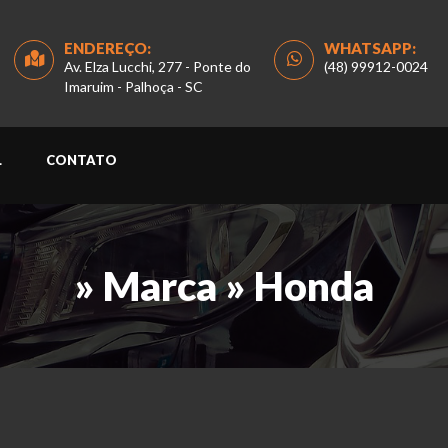
ENDEREÇO:
WHATSAPP:
Av. Elza Lucchi, 277 - Ponte do
(48) 99912-0024
Imaruim - Palhoça - SC
L
CONTATO
» Marca » Honda